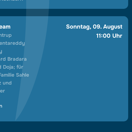
ream
Sonntag, 09. August
htrup
11:00 Uhr
Pentareddy
y
ard Bradara
 Doja; für
milie Sahle
z und
fer
n