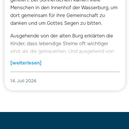
Menschen in den Innenhof der Wasserburg, um
dort gemeinsam für ihre Gemeinschaft zu
danken und um Gottes Segen zu bitten.
Ausgehende von der alten Burg erklärten die
Kinder, dass lebendige Steine oft wichtiger
sind, als die gemauerten. Und ausgehend von
der Erzählung der wunderbaren
[weiterlesen]
Brotvermehrung, bei der ein Junge zwei Fische
und fünf Brote zu Jesus brachte und dies
14. Juli 2026
genug war, um eine große Menge satt zu
machen, teilten auch die
Gottesdienstteilehmer, was sie hatten. Beim
anschließenden Frühstück zeigte sich, dass
jeder mehr als satt wurde.
So segneten Pfarrerin Philipps und Pastor