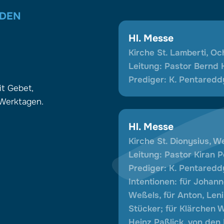
 DEN
Hl. Messe
Kirche St. Lamberti, Oc
Leitung: Pastor Bernd
Prediger: K. Pentaredd
it Gebet,
 Werktagen.
Hl. Messe
Kirche St. Dionysius, 
Leitung: Pastor Kiran 
Prediger: K. Pentaredd
Intentionen: für Johan
Weßels, für Anton, Leni
Stücker; für Klärchen W
Heinz Paßlick, von den