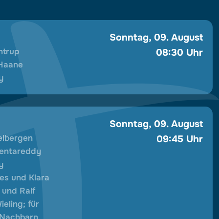
Hörstrup am Ende die Gaben und die Menschen
und wünschten allen Gottes guten Geist für
die nächsten Jahrzehnte Dorfleben in
Sonntag, 09. August
Welbergen.
htrup
08:30 Uhr
 Haane
Wir danken dem Familiengottesdienst- sowie
y
dem Dorfteam für die Vorbereitung!
Sonntag, 09. August
Welbergen
09:45 Uhr
Pentareddy
y
nes und Klara
 und Ralf
ieling; für
 Nachbarn