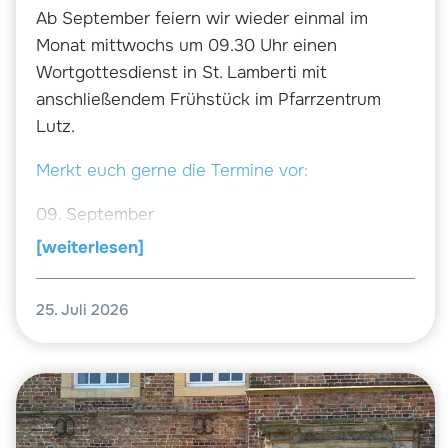
Ab September feiern wir wieder einmal im
Monat mittwochs um 09.30 Uhr einen
Wortgottesdienst in St. Lamberti mit
anschließendem Frühstück im Pfarrzentrum
Lutz.
Merkt euch gerne die Termine vor:
09. September
14. Oktober
[weiterlesen]
11. November
09. Dezember
25. Juli 2026
Wir freuen uns auf euch.